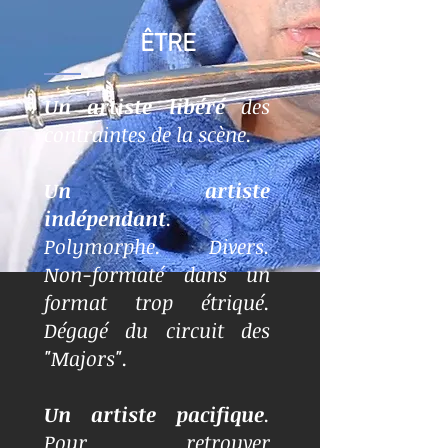
ÊTRE
Un artiste
libéré
des
contraintes de la scène.
Un artiste
indépendant
.
Polymorphe. Divers.
Non-formaté dans un
format trop étriqué.
Dégagé du circuit des
"Majors".
Un artiste pacifique
.
Pour retrouver