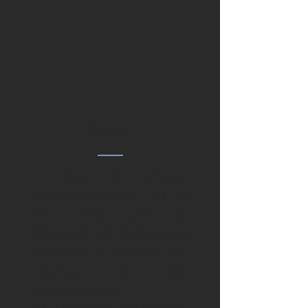
Flûte...
... Dans des univers
musicaux variés... Je ne
me lasse pas de
découvrir cet instrument
fabuleux à travers des
reprises ou des
compositions