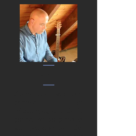
...& Plus...
J'aime aussi volontiers
chanter en
m'accompagnant de la
guitare ou du piano et
vous proposer ainsi des