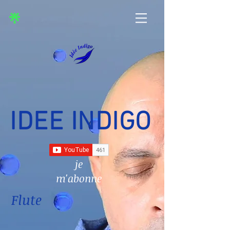
IDEE INDIGO
je
m'abonne
Flute