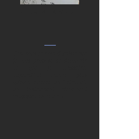
Isidore Désiré INDIGO
C'est sous ce nom d'artiste que
je vous propose de découvrir
ce que je considère,
aujourd'hui encore plus
qu'hier, comme un "miracle",
un instrument réellement
magique : LA FLUTE !